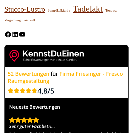
Tadelakt
Stucco-Lustro
Sumpfkalkfarbe
Tonputz
Vergoldung
Wellwall
Facebook
LinkedIn
YouTube
52 Bewertungen
für
Firma Friesinger - Fresco
Raumgestaltung
4,8
/
5
Neueste Bewertungen
Sehr guter Fachbetri...