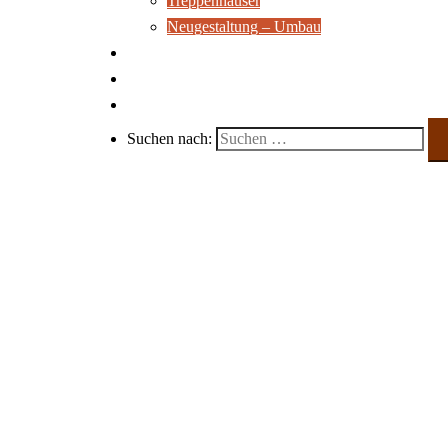
Treppenhäuser
Neugestaltung – Umbau
Ausstellungsraum
Unsere Filme
Kontakt
Suchen nach:
Fresco Raumgestaltung